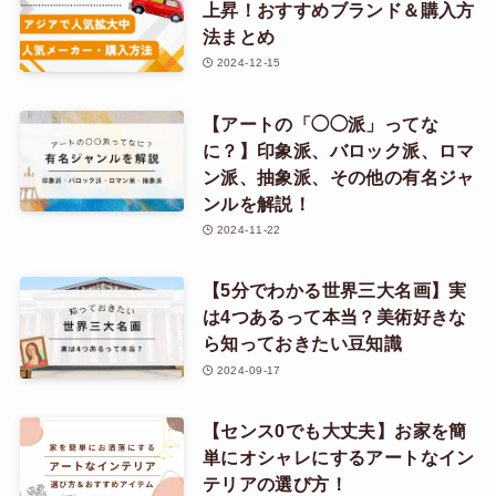
上昇！おすすめブランド＆購入方
法まとめ
2024-12-15
【アートの「◯◯派」ってな
に？】印象派、バロック派、ロマ
ン派、抽象派、その他の有名ジャ
ンルを解説！
2024-11-22
【5分でわかる世界三大名画】実
は4つあるって本当？美術好きな
ら知っておきたい豆知識
2024-09-17
【センス0でも大丈夫】お家を簡
単にオシャレにするアートなイン
テリアの選び方！