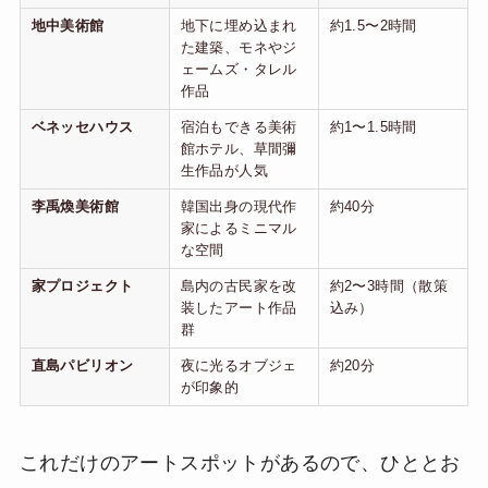
地中美術館
地下に埋め込まれ
約1.5〜2時間
た建築、モネやジ
ェームズ・タレル
作品
ベネッセハウス
宿泊もできる美術
約1〜1.5時間
館ホテル、草間彌
生作品が人気
李禹煥美術館
韓国出身の現代作
約40分
家によるミニマル
な空間
家プロジェクト
島内の古民家を改
約2〜3時間（散策
装したアート作品
込み）
群
直島パビリオン
夜に光るオブジェ
約20分
が印象的
これだけのアートスポットがあるので、ひととお