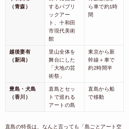
（青森）
するパブリ
ら車で約1時
ックアー
間
ト、十和田
市現代美術
館
越後妻有
里山全体を
東京から新
（新潟）
舞台にした
幹線＋車で
「大地の芸
約2時間半
術祭」
豊島・犬島
直島とセッ
直島から船
（香川）
トで巡れる
で移動
アートの島
直島の特長は、なんと言っても「島ごとアート空