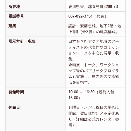
所在地
香川県香川郡直島町3299-73
電話番号
087-892-3754（代表）
建築
設計：安藤忠雄。地下2階・地
上1階（全3層）の建築構成。
展示方針・収集
日本を含むアジア地域のアー
ティストの代表作やコミッシ
ョンワークを中心に展示・収
集。
企画展、トーク、ワークショ
ップ等のパブリックプログラ
ムも実施し、島内外の交流拠
点を目指す。
開館時間
10:00 ～ 16:30（最終入館
16:00）
休館日
月曜日（ただし祝日の場合は
開館、翌日休館）／不定休あ
り（詳細は公式カレンダー参
照）