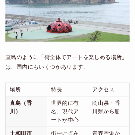
直島のように「街全体でアートを楽しめる場所」
は、国内にもいくつかあります。
場所
特長
アクセス
直島（香
世界的に有
岡山県・香
川）
名、現代ア
川県から船
ートが中心
十和田市
街中に点在
青森空港か